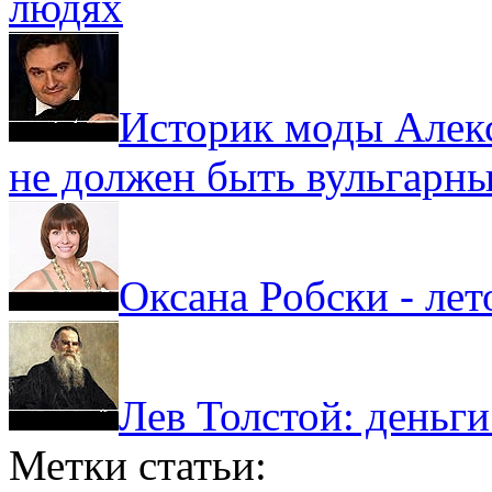
людях
Историк моды Алекс
не должен быть вульгарн
Оксана Робски - ле
Лев Толстой: деньги
Метки статьи: