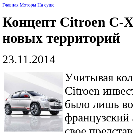
Главная
Моторы
На суше
Концепт Citroen C-X
новых территорий
23.11.2014
Учитывая кол
Citroen инвес
было лишь во
французский 
свое представ