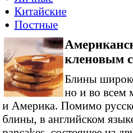
Китайские
Постные
Американск
кленовым 
Блины широко
но и во всем
и Америка. Помимо русско
блины, в английском язык
pancakes, состоящее из дву