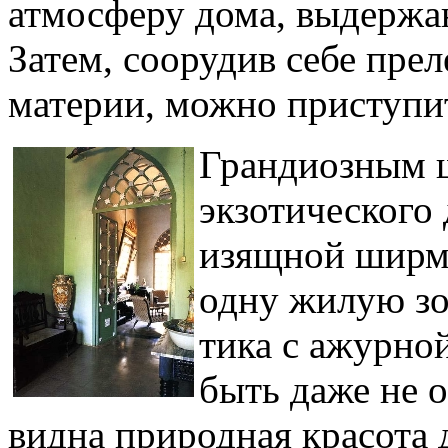
атмосферу дома, выдержан
Затем, соорудив себе прел
материи, можно приступит
Грандиозным 
экзотического
изящной ширмы
одну жилую зо
тика с ажурно
быть даже не 
видна природная красота 