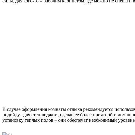
силы, для кого-то – рабочим кабинетом, где можно не спеша и 
В случае оформления комнаты отдыха рекомендуется использова
подойдут для стен лоджии, сделав ее более приятной и домашн
установку теплых полов – они обеспечат необходимый уровень