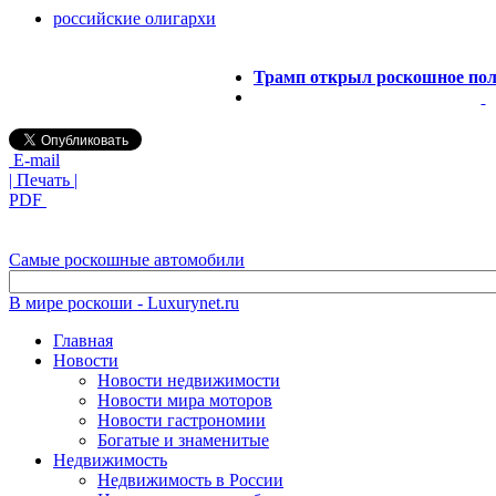
российские олигархи
Трамп открыл роскошное пол
E-mail
| Печать |
PDF
Самые роскошные автомобили
В мире роскоши - Luxurynet.ru
Главная
Новости
Новости недвижимости
Новости мира моторов
Новости гастрономии
Богатые и знаменитые
Недвижимость
Недвижимость в России