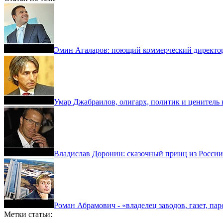
Эмин Агаларов: поющий коммерческий директо
Умар Джабраилов, олигарх, политик и ценитель 
Владислав Доронин: сказочный принц из России
Роман Абрамович - «владелец заводов, газет, па
Метки статьи: