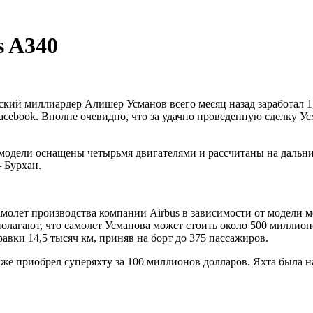
s A340
кий миллиардер Алишер Усманов всего месяц назад заработал 
acebook. Вполне очевидно, что за удачно проведенную сделку У
одели оснащены четырьмя двигателями и рассчитаны на дальние
– Бурхан.
молет производства компании Airbus в зависимости от модели м
полагают, что самолет Усманова может стоить около 500 миллионо
авки 14,5 тысяч км, приняв на борт до 375 пассажиров.
кже приобрел суперяхту за 100 миллионов долларов. Яхта была н