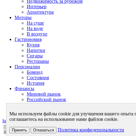
Недвижимость за рубежом
Интерьер
Архитектура
Моторы
На суше
На воде
В воздухе
Гастрономия
Кухня
Напитки
Сигары
Рестораны
Персоналии
Бомонд
Состояния
История
Финансы
Мировой рынок
Российский рынок
Личный бюджет
Теория финансов
Мы используем файлы cookie для улучшения вашего опыта 
соглашаетесь на использование нами файлов cookie.
luxurynet.ru - в мире роскоши
Политика конфиденциальности
Принять
Отказаться