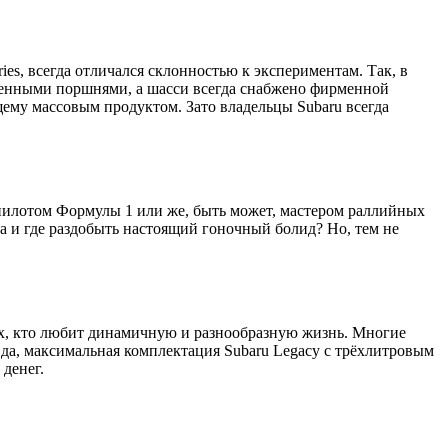
ies, всегда отличался склонностью к экспериментам. Так, в
женными поршнями, а шасси всегда снабжено фирменной
ему массовым продуктом. Зато владельцы Subaru всегда
 пилотом Формулы 1 или же, быть может, мастером раллийных
да и где раздобыть настоящий гоночный болид? Но, тем не
тех, кто любит динамичную и разнообразную жизнь. Многие
вда, максимальная комплектация Subaru Legacy с трёхлитровым
денег.