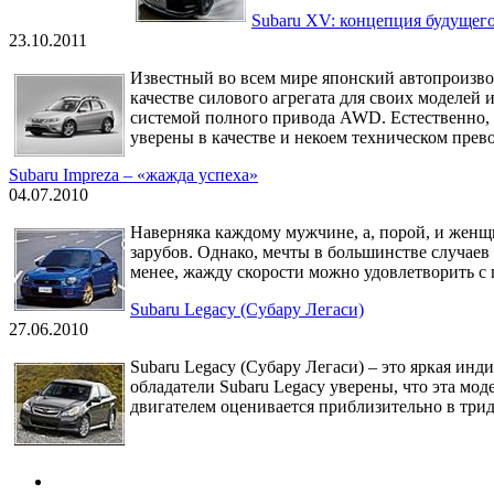
Subaru XV: концепция будущег
23.10.2011
Известный во всем мире японский автопроизводи
качестве силового агрегата для своих моделе
системой полного привода AWD. Естественно, э
уверены в качестве и некоем техническом прев
Subaru Impreza – «жажда успеха»
04.07.2010
Наверняка каждому мужчине, а, порой, и женщ
зарубов. Однако, мечты в большинстве случаев
менее, жажду скорости можно удовлетворить с 
Subaru Legacy (Субару Легаси)
27.06.2010
Subaru Legacy (Субару Легаси) – это яркая ин
обладатели Subaru Legacy уверены, что эта мо
двигателем оценивается приблизительно в трид