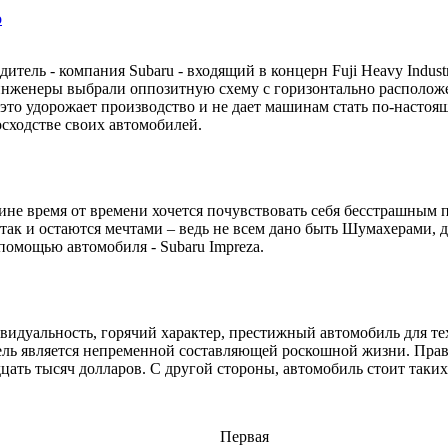
о
тель - компания Subaru - входящий в концерн Fuji Heavy Industr
й инженеры выбрали оппозитную схему с горизонтально располо
то удорожает производство и не дает машинам стать по-настоящ
осходстве своих автомобилей.
ине время от времени хочется почувствовать себя бесстрашным
 так и остаются мечтами – ведь не всем дано быть Шумахерами, 
помощью автомобиля - Subaru Impreza.
дивидуальность, горячий характер, престижный автомобиль для 
дель является непременной составляющей роскошной жизни. Пра
цать тысяч долларов. С другой стороны, автомобиль стоит таких 
Первая