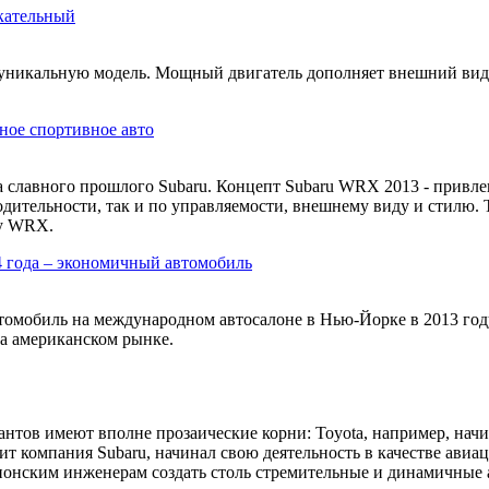
кательный
 уникальную модель. Мощный двигатель дополняет внешний вид
ное спортивное авто
а славного прошлого Subaru. Концепт Subaru WRX 2013 - привл
ительности, так и по управляемости, внешнему виду и стилю. 
ту WRX.
14 года – экономичный автомобиль
омобиль на международном автосалоне в Нью-Йорке в 2013 году.
а американском рынке.
нтов имеют вполне прозаические корни: Toyota, например, нач
одит компания Subaru, начинал свою деятельность в качестве ав
понским инженерам создать столь стремительные и динамичные 