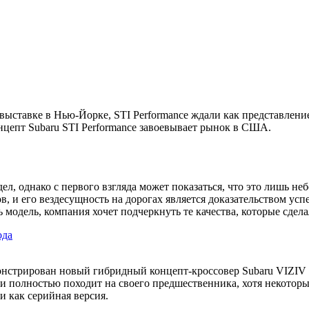
выставке в Нью-Йорке, STI Performance ждали как представлени
цепт Subaru STI Performance завоевывает рынок в США.
дел, однако с первого взгляда может показаться, что это лишь н
, и его вездесущность на дорогах является доказательством успе
модель, компания хочет подчеркнуть те качества, которые сдела
ода
нстрирован новый гибридный концепт-кроссовер Subaru VIZIV 2
 полностью походит на своего предшественника, хотя некоторые
и как серийная версия.