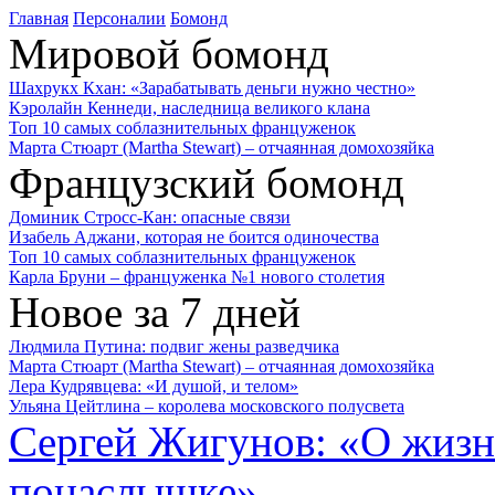
Главная
Персоналии
Бомонд
Мировой бомонд
Шахрукх Кхан: «Зарабатывать деньги нужно честно»
Кэролайн Кеннеди, наследница великого клана
Топ 10 самых соблазнительных француженок
Марта Стюарт (Martha Stewart) – отчаянная домохозяйка
Французский бомонд
Доминик Стросс-Кан: опасные связи
Изабель Аджани, которая не боится одиночества
Топ 10 самых соблазнительных француженок
Карла Бруни – француженка №1 нового столетия
Новое за 7 дней
Людмила Путина: подвиг жены разведчика
Марта Стюарт (Martha Stewart) – отчаянная домохозяйка
Лера Кудрявцева: «И душой, и телом»
Ульяна Цейтлина – королева московского полусвета
Сергей Жигунов: «О жизн
понаслышке»