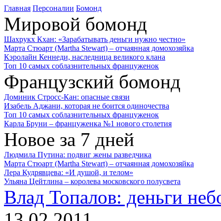
Главная
Персоналии
Бомонд
Мировой бомонд
Шахрукх Кхан: «Зарабатывать деньги нужно честно»
Марта Стюарт (Martha Stewart) – отчаянная домохозяйка
Кэролайн Кеннеди, наследница великого клана
Топ 10 самых соблазнительных француженок
Французский бомонд
Доминик Стросс-Кан: опасные связи
Изабель Аджани, которая не боится одиночества
Топ 10 самых соблазнительных француженок
Карла Бруни – француженка №1 нового столетия
Новое за 7 дней
Людмила Путина: подвиг жены разведчика
Марта Стюарт (Martha Stewart) – отчаянная домохозяйка
Лера Кудрявцева: «И душой, и телом»
Ульяна Цейтлина – королева московского полусвета
Влад Топалов: деньги неб
13.02.2011