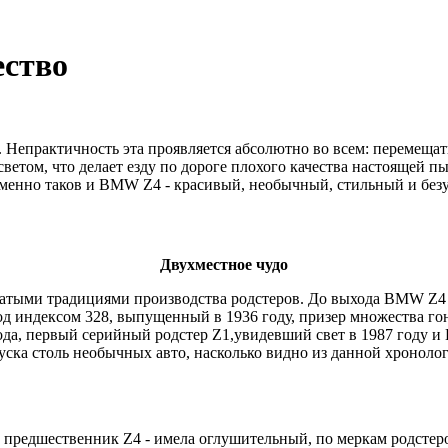
ество
Непрактичность эта проявляется абсолютно во всем: перемещать
етом, что делает езду по дороге плохого качества настоящей пы
Именно таков и BMW Z4 - красивый, необычный, стильный и бе
Двухместное чудо
гатыми традициями производства родстеров. До выхода BMW Z4
од индексом 328, выпущенный в 1936 году, призер множества го
ода, первый серийный родстер Z1,увидевший свет в 1987 году 
пуска столь необычных авто, насколько видно из данной хронолог
й предшественник Z4 - имела оглушительный, по меркам родстер