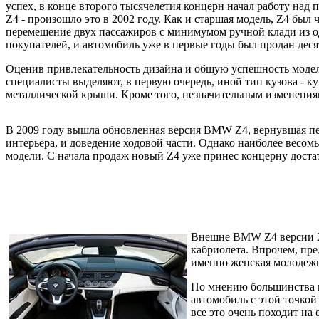
успех, в конце второго тысячелетия концерн начал работу над
Z4 - произошло это в 2002 году. Как и старшая модель, Z4 был
перемещение двух пассажиров с минимумом ручной клади из од
покупателей, и автомобиль уже в первые годы был продан деся
Оценив привлекательность дизайна и общую успешность модел
специалисты выделяют, в первую очередь, иной тип кузова - 
металлической крыши. Кроме того, незначительным изменениям
В 2009 году вышла обновленная версия BMW Z4, вернувшая пер
интерьера, и доведение ходовой части. Однако наиболее весо
модели. С начала продаж новый Z4 уже принес концерну достат
Внешне BMW Z4 версии 20
кабриолета. Впрочем, пре
именно женская молодежн
По мнению большинства н
автомобиль с этой точкой
все это очень походит на