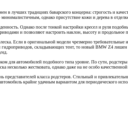
н в лучших традициях баварского концерна: строгость и качес
минималистичным, однако присутствие кожи и дерева в отделке 
денность. Однако после тонкой настройки кресел и руля подобн
водами и позволяют настроить наклон, высоту и продольное п
леска. Если в оригинальной модели чрезмерно требовательные и
ы гидроприводов, складывающих тент, то новый BMW Z4 лишен
унд.
ом для автомобилей подобного типа уровне. По сути, родстер
ска несколько жестковата, однако даже на не особо качественно
нь представителей класса родстеров. Стильный и привлекательн
автомобиль крайне удачным вариантом для периодического испол