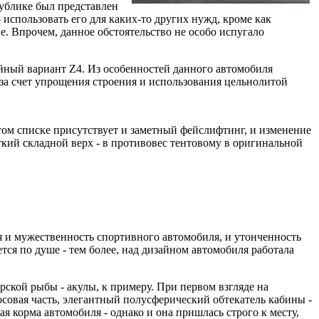
публике был представлен
 использовать его для каких-то других нужд, кроме как
. Впрочем, данное обстоятельство не особо испугало
йный вариант Z4. Из особенностей данного автомобиля
 за счет упрощения строения и использования цельнолитой
том списке присутствует и заметный фейслифтинг, и изменение
кий складной верх - в противовес тентовому в оригинальной
 и мужественность спортивного автомобиля, и утонченность
ся по душе - тем более, над дизайном автомобиля работала
кой рыбы - акулы, к примеру. При первом взгляде на
осовая часть, элегантный полусферический обтекатель кабины -
я корма автомобиля - однако и она пришлась строго к месту,