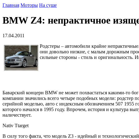
Главная
Моторы
На суше
BMW Z4: непрактичное изящ
17.04.2011
Родстеры – автомобили крайне непрактичные. 
они довольно низкие, с малым дорожным просв
сильные стороны - стиль и оригинальность. 
Баварский концерн BMW не может похвастаться какими-то бо
компании значились всего четыре подобных модели: родстер п
серийной моделью, авто с индексным обозначением 507 1955 г
которого начался в 1995 году. Впрочем, история и культура вы
наличествует.
Nativ Ttarget
В силу того факта, что модель Z3 - идейный и технологически