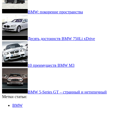
BMW: покорение пространства
Десять достоинств BMW 750Li xDrive
10 преимуществ BMW M3
BMW 5-Series GT – странный и нетипичный
Метки статьи:
BMW