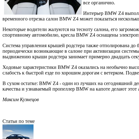
все органично.
Интерьер BMW Z4 выполне
временного отрезка салон BMW Z4 может показаться несколько 
Некоторые водители жалуются на тесноту салона, его загромож
спортивному автомобилю, кресла BMW Z4 оснащены электропри
Система управления крышей родстера также отполирована до б
периодически возникающие в салоне при активизации систем
выдвижению крыши родстера занимает примерно двадцать сек
Ходовые характеристики BMW Z4 оказались на необычно высок
слабость к быстрой езде по хорошим дорогам с ветерком. Подве
В сухом остатке: BMW Z4 - один из лучших на сегодняшний де
качества и узнаваемый пропеллер BMW на капоте делают этот 
Максим Кузнецов
Статьи по теме