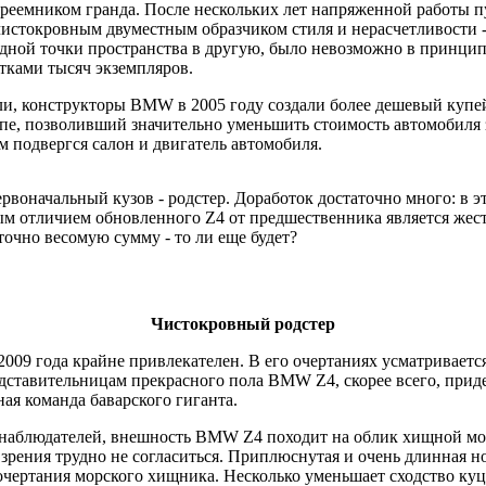
 преемником гранда. После нескольких лет напряженной работы 
 чистокровным двуместным образчиком стиля и нерасчетливости -
ной точки пространства в другую, было невозможно в принципе
тками тысяч экземпляров.
и, конструкторы BMW в 2005 году создали более дешевый купе
купе, позволивший значительно уменьшить стоимость автомобиля
 подвергся салон и двигатель автомобиля.
воначальный кузов - родстер. Доработок достаточно много: в э
мым отличием обновленного Z4 от предшественника является жест
очно весомую сумму - то ли еще будет?
Чистокровный родстер
09 года крайне привлекателен. В его очертаниях усматривается
дставительницам прекрасного пола BMW Z4, скорее всего, придет
ая команда баварского гиганта.
аблюдателей, внешность BMW Z4 походит на облик хищной морс
 зрения трудно не согласиться. Приплюснутая и очень длинная н
 очертания морского хищника. Несколько уменьшает сходство куца