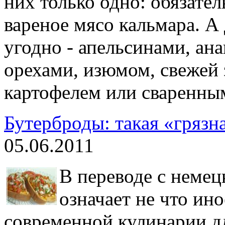
них только одно: обязате
вареное мясо кальмара. А
угодно - апельсинами, ан
орехами, изюмом, свежей
картофелем или сваренным
Бутерброды: такая «грязн
05.06.2011
В переводе с немец
означает не что ино
современной кулинарии д