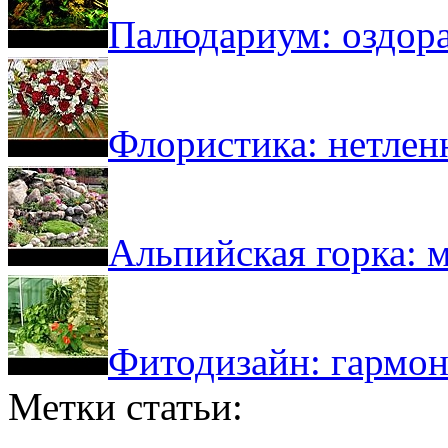
Палюдариум: оздора
Флористика: нетлен
Альпийская горка: 
Фитодизайн: гармон
Метки статьи: