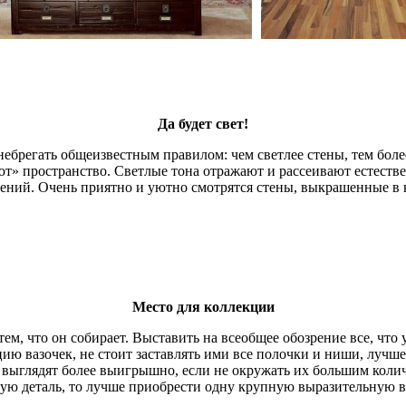
Да будет свет!
енебрегать общеизвестным правилом: чем светлее стены, тем боле
ют» пространство. Светлые тона отражают и рассеивают естеств
чтений. Очень приятно и уютно смотрятся стены, выкрашенные в 
Место для коллекции
м, что он собирает. Выставить на всеобщее обозрение все, что у 
цию вазочек, не стоит заставлять ими все полочки и ниши, лучш
выглядят более выигрышно, если не окружать их большим количе
ю деталь, то лучше приобрести одну крупную выразительную ваз