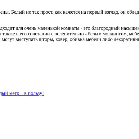
ны. Белый не так прост, как кажется на первый взгляд, он обла
подходит для очень маленькой комнаты - это благородный насыщ
 а также в его сочетании с ослепительно - белым молдингом, ме
и могут выступать шторы, ковер, обивка мебели либо декоратив
ый метр – в пользу!