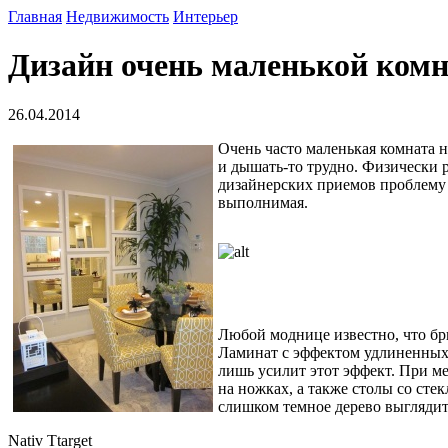
Главная
Недвижимость
Интерьер
Дизайн очень маленькой комн
26.04.2014
Очень часто маленькая комната н
и дышать-то трудно. Физически 
дизайнерских приемов проблему 
выполнимая.
Любой моднице известно, что бр
Ламинат с эффектом удлиненных 
лишь усилит этот эффект. При м
на ножках, а также столы со ст
слишком темное дерево выглядит
Nativ Ttarget