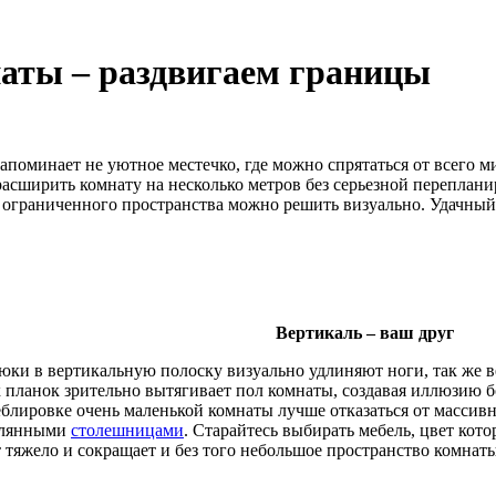
аты – раздвигаем границы
апоминает не уютное местечко, где можно спрятаться от всего м
расширить комнату на несколько метров без серьезной перепла
ограниченного пространства можно решить визуально. Удачный 
Вертикаль – ваш друг
юки в вертикальную полоску визуально удлиняют ноги, так же ве
планок зрительно вытягивает пол комнаты, создавая иллюзию 
еблировке очень маленькой комнаты лучше отказаться от массив
еклянными
столешницами
. Старайтесь выбирать мебель, цвет кот
 тяжело и сокращает и без того небольшое пространство комнаты