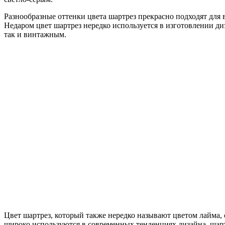
Разнообразные оттенки цвета шартрез прекрасно подходят для 
Недаром цвет шартрез нередко используется в изготовлении ди
так и винтажным.
Цвет шартрез, который также нередко называют цветом лайма,
широко используются в современных тенденциях дизайна, шартр