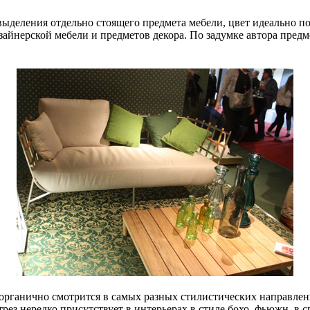
выделения отдельно стоящего предмета мебели, цвет идеально п
зайнерской мебели и предметов декора. По задумке автора предм
 органично смотрится в самых разных стилистических направлен
ез нередко присутствует в интерьерах в стиле бохо, фьюжн, в 