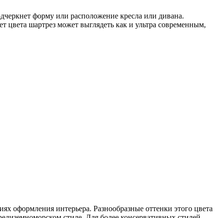
одчеркнет форму или расположение кресла или дивана.
ет цвета шартрез может выглядеть как и ультра современным,
иях оформления интерьера. Разнообразные оттенки этого цвета
средиземноморском стиле. Для более консервативных стилей