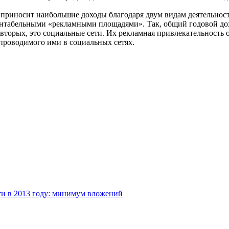
ма приносит наибольшие доходы благодаря двум видам деятельнос
нтабельными «рекламными площадями». Так, общий годовой дохо
-вторых, это социальные сети. Их рекламная привлекательность 
 проводимого ими в социальных сетях.
и в 2013 году: минимум вложений