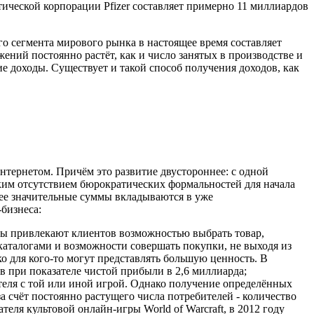
ической корпорации Pfizer составляет примерно 11 миллиардов
о сегмента мирового рынка в настоящее время составляет
ений постоянно растёт, как и число занятых в производстве и
е доходы. Существует и такой способ получения доходов, как
тернетом. Причём это развитие двустороннее: с одной
ским отсутствием бюрократических формальностей для начала
лее значительные суммы вкладываются в уже
бизнеса:
ны привлекают клиентов возможностью выбрать товар,
 каталогами и возможности совершать покупки, не выходя из
о для кого-то могут представлять большую ценность. В
в при показателе чистой прибыли в 2,6 миллиарда;
теля с той или иной игрой. Однако получение определённых
 счёт постоянно растущего числа потребителей - количество
теля культовой онлайн-игры World of Warcraft, в 2012 году