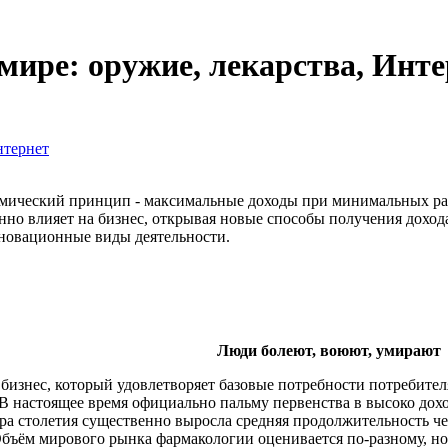
ире: оружие, лекарства, Инте
нтернет
мический принцип - максимальные доходы при минимальных рас
енно влияет на бизнес, открывая новые способы получения дохо
новационные виды деятельности.
Люди болеют, воюют, умирают
 бизнес, который удовлетворяет базовые потребности потребите
 В настоящее время официально пальму первенства в высоко дох
тора столетия существенно выросла средняя продолжительность 
бъём мирового рынка фармакологии оценивается по-разному, но э