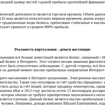
, средний размер чистой годовой прибыли крупнейшей фармацевт
ической деятельности является торговля оружием. Объём данног
 XXI века является относительно мирным временем, рынок вооруж
ие традиционные виды бизнеса, приносящие стабильные и высоки
 туалет приносит в среднем 900% прибыли.
Реальность виртуальная - деньги настоящие
ающим всё больше инвестиций является бизнес, связанный с Ин
ный бизнес в Интернете. Этот сегмент весьма заманчив фактиче
огут быть относительно небольшими. С другой стороны, всё бо
ые на данный момент высоко прибыльные направления Интернет-
тернет-магазинами и Интернет-аукционами. Электронные магази
 жительства. Также они популярны за счёт удобства обращения с
чить доход за счёт вещей, которые продавцу неинтересны, однак
кциона eBay в 2012 году достигли почти 15 миллиардов долларо
, которые обычно не требуют приобретения лицензионного носи
является платным. Данный бизнес является высоко прибыльным за
ловек. Например, доходы компании Blizzard Entertainment, изда