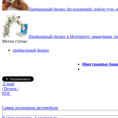
Прибыльный бизнес без вложений: пойди туда, 
Прибыльный бизнес в Интернете: заманчивая «
Метки статьи:
прибыльный бизнес
Иностранные банк
E-mail
| Печать |
PDF
Самые роскошные автомобили
В мире роскоши - Luxurynet.ru