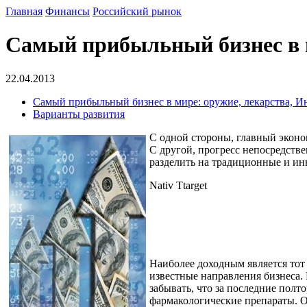
Главная
Финансы
Российский рынок
Самый прибыльный бизнес в м
22.04.2013
Самый прибыльный бизнес в мире: оружие, лекарства, И
Варианты развития
С одной стороны, главный эконо
С другой, прогресс непосредств
разделить на традиционные и ин
Nativ Ttarget
Наиболее доходным является тот
известные направления бизнеса.
забывать, что за последние пол
фармакологические препараты. О