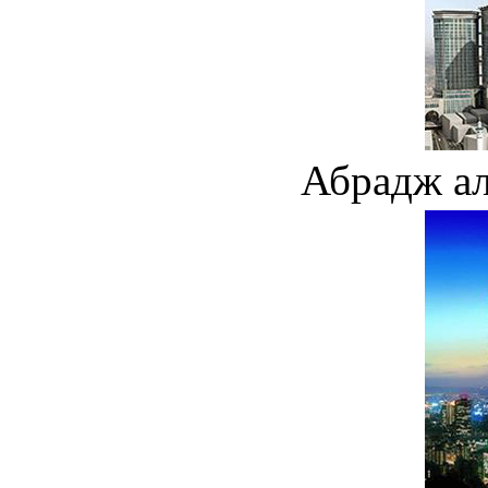
Абрадж ал