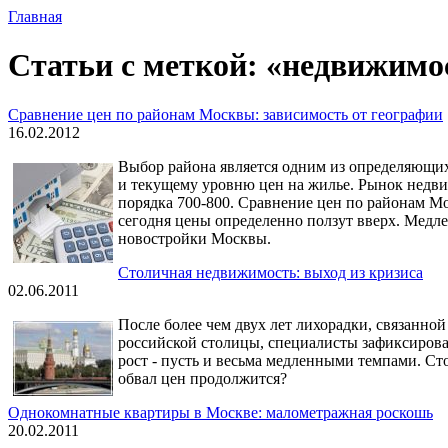
Главная
Статьи с меткой: «недвижимо
Сравнение цен по районам Москвы: зависимость от географии
16.02.2012
Выбор района является одним из определяющи
и текущему уровню цен на жилье. Рынок недви
порядка 700-800. Сравнение цен по районам Мо
сегодня цены определенно ползут вверх. Медл
новостройки Москвы.
Столичная недвижимость: выход из кризиса
02.06.2011
После более чем двух лет лихорадки, связанн
российской столицы, специалисты зафиксирова
рост - пусть и весьма медленными темпами. С
обвал цен продолжится?
Однокомнатные квартиры в Москве: малометражная роскошь
20.02.2011