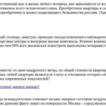
твенный шаг в жизни любого человека, вне зависимости от воз
отяжении всего человеческого века. Приобретение квартиры в са
е приобретение в жизни подавляющего большинства россиян. Од
кой столицы, зачастую, приводит неподготовленного наблюдател
рговые центры и вычурные жилые комплексы. Резонно возникает
нее чем 90% всех московских новостроек выполнены четырьмя 
ости: по цене квадратного метра, по общей стоимости квартиры
я, любой квартиры является ее статус в отношении истории с
чка современных покупателей?
столице дышать хорошо?
да незамедлительно отмечают весьма скверное состояние возду
ие данному факту лежит на поверхности: Москва – город-мульт