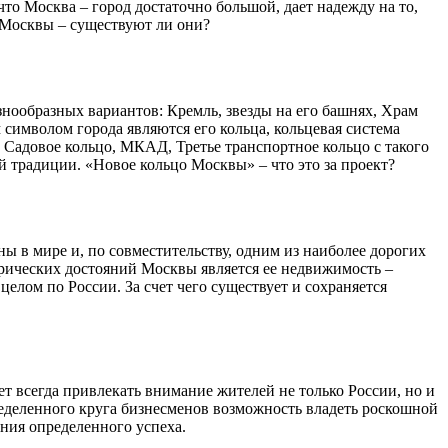
 что Москва – город достаточно большой, дает надежду на то,
ы Москвы – существуют ли они?
нообразных вариантов: Кремль, звезды на его башнях, Храм
 символом города являются его кольца, кольцевая система
: Садовое кольцо, МКАД, Третье транспортное кольцо с такого
й традиции. «Новое кольцо Москвы» – что это за проект?
ны в мире и, по совместительству, одним из наиболее дорогих
орических достояний Москвы является ее недвижимость –
 целом по России. За счет чего существует и сохраняется
 всегда привлекать внимание жителей не только России, но и
ределенного круга бизнесменов возможность владеть роскошной
ния определенного успеха.