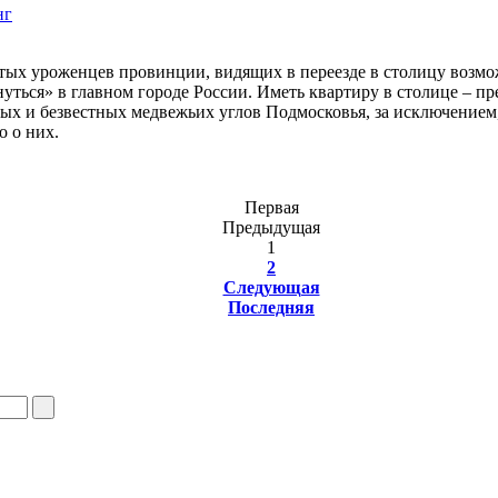
нг
стых уроженцев провинции, видящих в переезде в столицу возмо
уться» в главном городе России. Иметь квартиру в столице – п
лых и безвестных медвежьих углов Подмосковья, за исключением
 о них.
Первая
Предыдущая
1
2
Следующая
Последняя