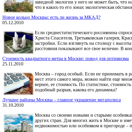
завидной экологии у него не может быть, что н
что в каких-то его зонах экологическая обста
Новое кольцо Москвы: есть ли жизнь за МКАД?
05.12.2010
Если среднестатистического россиянина спроси
Христа Спасителя, Третьяковская галерея, Крас
застройки. Если взглянуть на столицу с высот
расстояния показывают все свое величие. В ко
Стоимость квадратного метра в Москве: повод для оптимизма
25.11.2010
Москва – город особый. Если не принимать в ра
мест этого самого мира, можно найти еще мно
вернее, ее стоимость. По статистике, стоимость
подобный разрыв, какова его динамика?
Лучшие районы Москвы – главное украшение мегаполиса
31.10.2010
Москва со своими новыми и старыми особнякам
других стран. Для многих жить в Москве и име
недвижимостью или особняком в пригороде – п