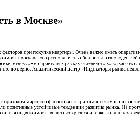
сть в Москве»
х факторов при покупке квартиры. Очень важно иметь оператив
жимости московского региона очень обширен и разнороден. Общ
сквы невозможно провести в рамках отдельного короткого иссле
енно, но верно. Аналитический центр «Индикаторы рынка недв
ой с приходом мирового финансового кризиса и несомненно зас
ли позитивные устойчивые тенденции развития рынка. На прот
толичная недвижимость вышла из кризиса или же это лишь эффек