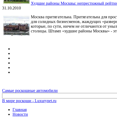
Худшие районы Москвы: непрестижный рейти
31.10.2010
Москва притягательна. Притягательна для про
для солидных бизнесменов, жаждущих «разверн
которые, по сути, ничем не отличаются от уны
столицы. Штамп «худшие районы Москвы» - это
Самые роскошные автомобили
В мире роскоши - Luxurynet.ru
Главная
Новости