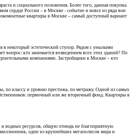
раста и социального положения. Более того, данная покупка
мом сердце России – в Москве - событие и вовсе из ряда вон
нокомнатные квартиры в Москве – самый доступный вариант
я в некоторый эстетический ступор. Рядом с унылыми
 вопрос: кто занимается возведением всех этих зданий? По
строительными компаниями. Застройщики в Москве – кто
, по классу и уровню престижа, по метражу. Одной из самых
обственников: первичный или же вторичный фонд. Квартиры в
ха и водных ресурсов, общую отнюдь не благоприятную
имиллионник, один из крупнейших мегаполисов мира и