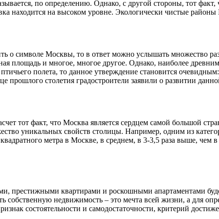
азывается, по определению. Однако, с другой стороны, тот факт,
новка находится на высоком уровне. Экологически чистые район
ть о символе Москвы, то в ответ можно услышать множество раз
ная площадь и многое, многое другое. Однако, наиболее древним
ы птичьего полета, то данное утверждение становится очевидным
нце прошлого столетия градостроители заявили о развитии данно
счет тот факт, что Москва является сердцем самой большой стра
жество уникальных свойств столицы. Например, одним из катег
 квадратного метра в Москве, в среднем, в 3-3,5 раза выше, чем в
и, престижными квартирами и роскошными апартаментами будет
ть собственную недвижимость – это мечта всей жизни, а для оп
ризнак состоятельности и самодостаточности, критерий достиже