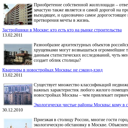
Приобретение собственной жилплощади – ответс
зачастую также является и самой дорогой на пр
выходящее, и однозначно самое дорогостояще
претворения мечты в жизнь.
Застройщики в Москве: кто есть кто на рынке строительства
13.02.2011
Разнообразие архитектурных объектов российс
хрущевками могут возвышаться огромнейшие то
данным статистических исследований, чуть ме
создает облик столицы?
Квартиры в новостройках Москвы: не сэконд-хэнд
13.02.2011
Существует множество классификаций недвижим
важных характеристик любого жилого помещени
новостройках Москвы – чем привлекает перви
Экологически чистые районы Москвы: кому в 
30.12.2010
Приезжая в столицу России, многие гости горо
экологическую обстановку в Москве. Объяснен