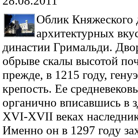
28.08.2011
Облик Княжеского 
архитектурных вкус
династии Гримальди. Двор
обрыве скалы высотой почт
прежде, в 1215 году, ген
крепость. Ее средневеков
органично вписавшись в з
XVI-XVII веках наследни
Именно он в 1297 году зах