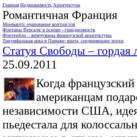
Главная
Недвижимость
Архитектура
Романтичная Франция
Монмартр: очарование контрастов
Фонтаны Версаля: в основе - грандиозность
Фонтенбло – жемчужина французской архитектуры
Триумфальная арка в Париже: врата, соединяющие эпохи
Статуя Свободы – гордая 
25.09.2011
Когда французский
американцам подаро
независимости США, идея
пьедестала для колоссальн