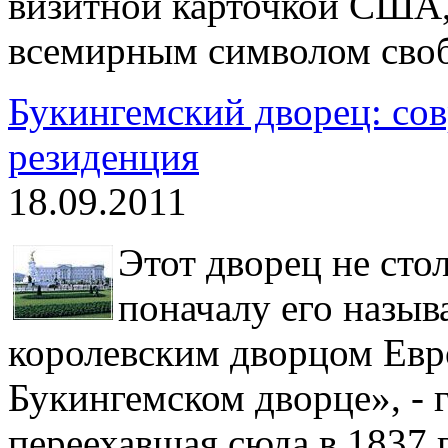
визитной карточкой США,
всемирным символом своб
Букингемский дворец: сов
резиденция
18.09.2011
Этот дворец не сто
поначалу его назы
королевским дворцом Евр
Букингемском дворце», - 
переехавшая сюда в 1837 г