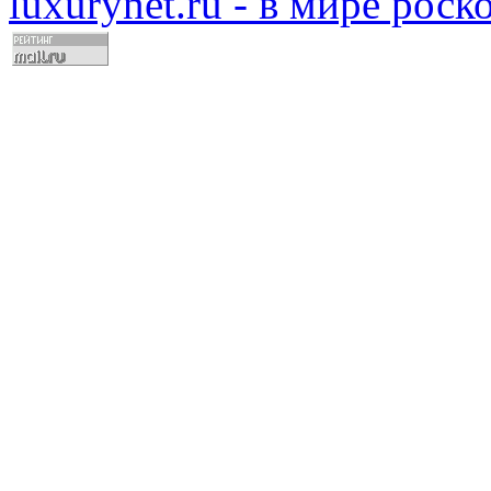
luxurynet.ru - в мире рос